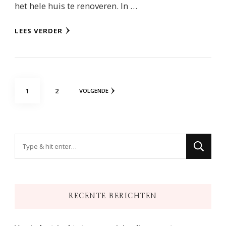
het hele huis te renoveren. In …
LEES VERDER
Berichten
PAGINA
PAGINA
1
2
VOLGENDE
paginering
Op
zoek
naar
iets?
RECENTE BERICHTEN