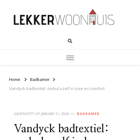
Home
Badkamer
Vandyck badtextiel: omhul uzelf in luxe en comfort
GEÜPDATET OP
JANUARI 11, 2024
BADKAMER
Vandyck badtextiel: