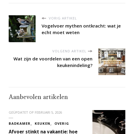
VORIG ARTIKEL
Vogelvoer mythen ontkracht: wat je
echt moet weten
VOLGEND ARTIKEL
Wat zijn de voordelen van een open
keukenindeling?
Aanbevolen artikelen
GEÜPDATET OP
FEBRUARI 5, 2026
BADKAMER
KEUKEN
OVERIG
Afvoer stinkt na vakantie: hoe