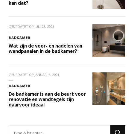
kan dat?
GEÜPDATET OP
JULI 23, 2026
BADKAMER
Wat zijn de voor- en nadelen van
wandpanelen in de badkamer?
GEÜPDATET OP
JANUARI 5, 2021
BADKAMER
De badkamer is aan de beurt voor
renovatie en wandtegels zijn
daarvoor ideaal
Op