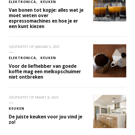
ELEKTRONICA
KEUKEN
Van bonen tot kopje: alles wat je
moet weten over
espressomachines en hoe je er
een kunt kiezen
GEÜPDATET OP
JANUARI 5, 2021
ELEKTRONICA
KEUKEN
Voor de liefhebber van goede
koffie mag een melkopschuimer
niet ontbreken
GEÜPDATET OP
MAART 8, 2023
KEUKEN
De juiste keuken voor jou vind je
zo!