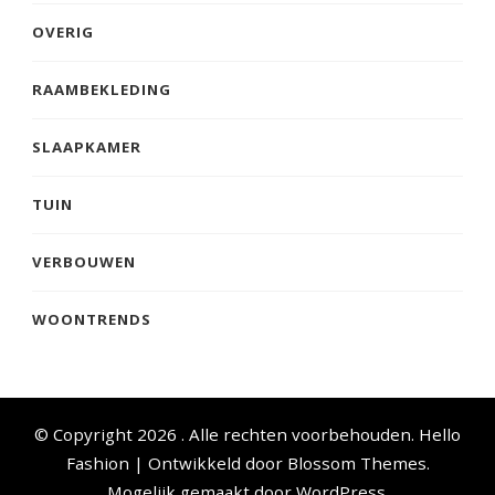
OVERIG
RAAMBEKLEDING
SLAAPKAMER
TUIN
VERBOUWEN
WOONTRENDS
© Copyright 2026
. Alle rechten voorbehouden.
Hello
Fashion | Ontwikkeld door
Blossom Themes
.
Mogelijk gemaakt door
WordPress
.