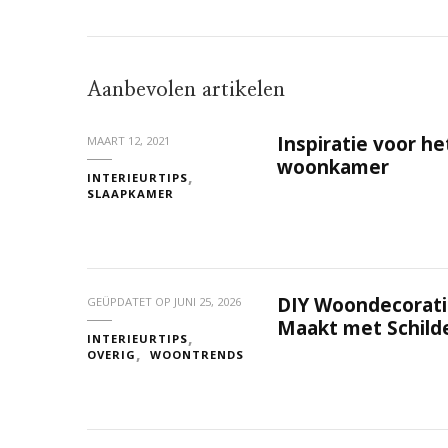
Aanbevolen artikelen
Inspiratie voor he
MAART 12, 2021
woonkamer
INTERIEURTIPS
SLAAPKAMER
DIY Woondecorati
GEÜPDATET OP
JUNI 25, 2026
Maakt met Schil
INTERIEURTIPS
OVERIG
WOONTRENDS