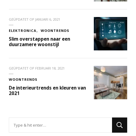
GEÜPDATET OP
JANUARI 6, 2021
ELEKTRONICA
WOONTRENDS
Slim overstappen naar een
duurzamere woonstijl
GEÜPDATET OP
FEBRUARI 18, 2021
WOONTRENDS
De interieurtrends en kleuren van
2021
Op
zoek