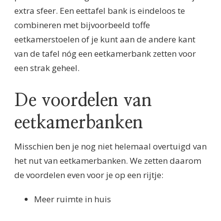
extra sfeer. Een eettafel bank is eindeloos te
combineren met bijvoorbeeld toffe
eetkamerstoelen of je kunt aan de andere kant
van de tafel nóg een eetkamerbank zetten voor
een strak geheel.
De voordelen van
eetkamerbanken
Misschien ben je nog niet helemaal overtuigd van
het nut van eetkamerbanken. We zetten daarom
de voordelen even voor je op een rijtje:
Meer ruimte in huis