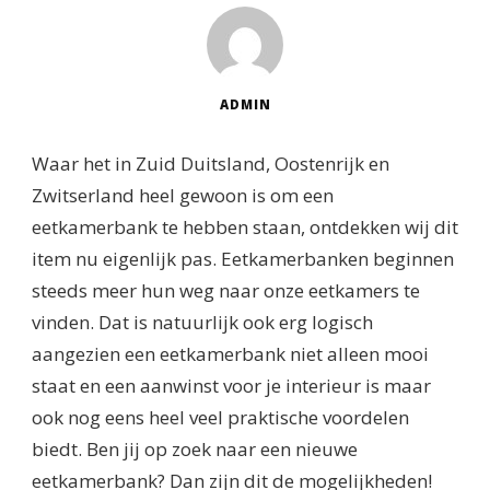
ADMIN
Waar het in Zuid Duitsland, Oostenrijk en
Zwitserland heel gewoon is om een
eetkamerbank te hebben staan, ontdekken wij dit
item nu eigenlijk pas. Eetkamerbanken beginnen
steeds meer hun weg naar onze eetkamers te
vinden. Dat is natuurlijk ook erg logisch
aangezien een eetkamerbank niet alleen mooi
staat en een aanwinst voor je interieur is maar
ook nog eens heel veel praktische voordelen
biedt. Ben jij op zoek naar een nieuwe
eetkamerbank? Dan zijn dit de mogelijkheden!