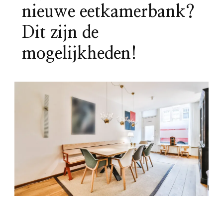
nieuwe eetkamerbank?
Dit zijn de
mogelijkheden!