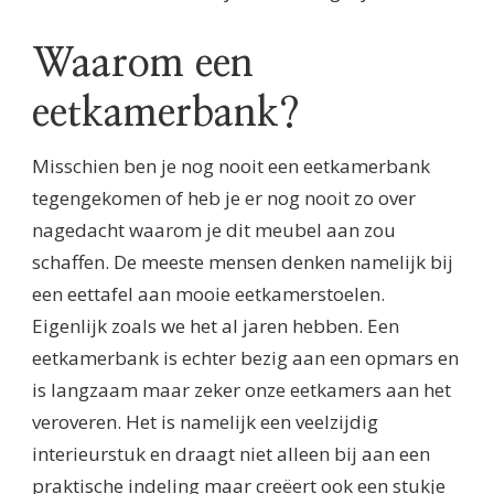
Waarom een
eetkamerbank?
Misschien ben je nog nooit een eetkamerbank
tegengekomen of heb je er nog nooit zo over
nagedacht waarom je dit meubel aan zou
schaffen. De meeste mensen denken namelijk bij
een eettafel aan mooie eetkamerstoelen.
Eigenlijk zoals we het al jaren hebben. Een
eetkamerbank is echter bezig aan een opmars en
is langzaam maar zeker onze eetkamers aan het
veroveren. Het is namelijk een veelzijdig
interieurstuk en draagt niet alleen bij aan een
praktische indeling maar creëert ook een stukje