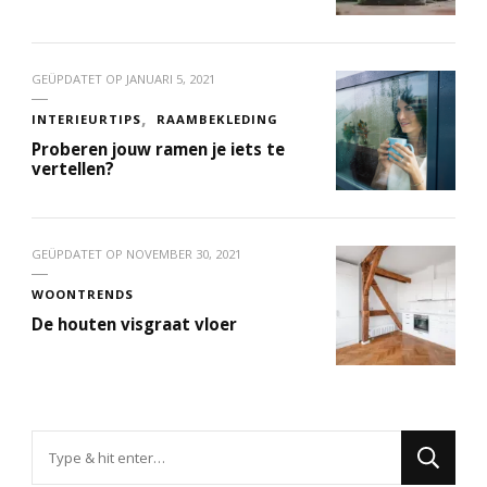
GEÜPDATET OP
JANUARI 5, 2021
INTERIEURTIPS
RAAMBEKLEDING
Proberen jouw ramen je iets te
vertellen?
GEÜPDATET OP
NOVEMBER 30, 2021
WOONTRENDS
De houten visgraat vloer
Op
zoek