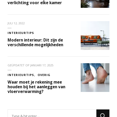
verlichting voor elke kamer
JULI 12, 2022
INTERIEURTIPS
Modern interieur: Dit zijn de
verschillende mogelijkheden
GEÜPDATET OP
JANUARI 17, 2025
INTERIEURTIPS
OVERIG
Waar moet je rekening mee
houden bij het aanleggen van
vloerverwarming?
Op