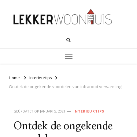
Home
Interieurtips
Ontdek de ongekende voordelen van infrarood verwarming!
GEÜPDATET OP
JANUARI 5, 2021
INTERIEURTIPS
Ontdek de ongekende