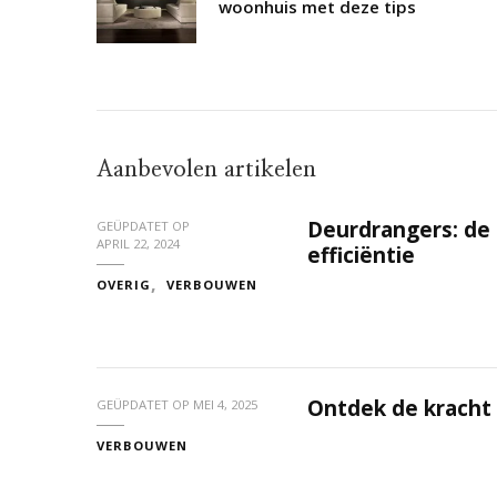
woonhuis met deze tips
Aanbevolen artikelen
Deurdrangers: de s
GEÜPDATET OP
APRIL 22, 2024
efficiëntie
OVERIG
VERBOUWEN
Ontdek de kracht 
GEÜPDATET OP
MEI 4, 2025
VERBOUWEN