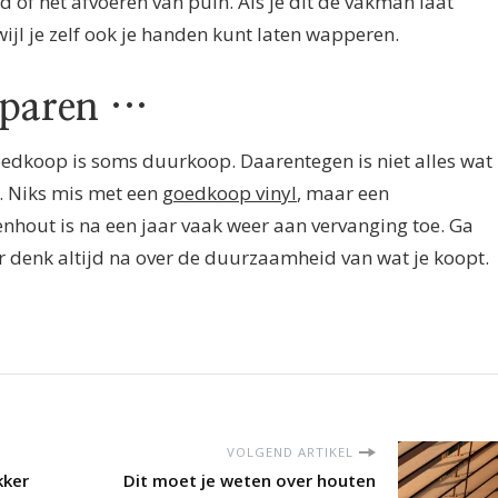
 of het afvoeren van puin. Als je dit de vakman laat
ijl je zelf ook je handen kunt laten wapperen.
esparen …
oedkoop is soms duurkoop. Daarentegen is niet alles wat
t. Niks mis met een
goedkoop vinyl
, maar een
ut is na een jaar vaak weer aan vervanging toe. Ga
 denk altijd na over de duurzaamheid van wat je koopt.
VOLGEND ARTIKEL
kker
Dit moet je weten over houten