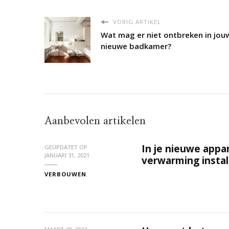
VORIG ARTIKEL
Wat mag er niet ontbreken in jou
nieuwe badkamer?
Aanbevolen artikelen
In je nieuwe appa
GEÜPDATET OP
JANUARI 31, 2021
verwarming instal
VERBOUWEN