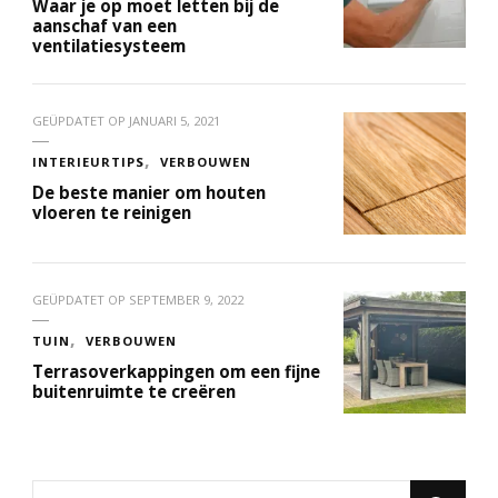
Waar je op moet letten bij de
aanschaf van een
ventilatiesysteem
GEÜPDATET OP
JANUARI 5, 2021
INTERIEURTIPS
VERBOUWEN
De beste manier om houten
vloeren te reinigen
GEÜPDATET OP
SEPTEMBER 9, 2022
TUIN
VERBOUWEN
Terrasoverkappingen om een fijne
buitenruimte te creëren
Op