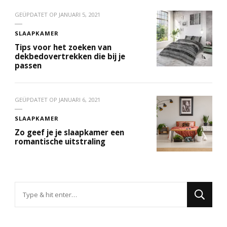
GEÜPDATET OP
JANUARI 5, 2021
SLAAPKAMER
Tips voor het zoeken van
dekbedovertrekken die bij je
passen
GEÜPDATET OP
JANUARI 6, 2021
SLAAPKAMER
Zo geef je je slaapkamer een
romantische uitstraling
Op
zoek
naar