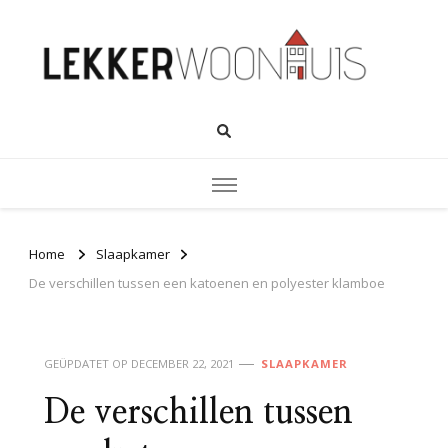
Home
Slaapkamer
De verschillen tussen een katoenen en polyester klamboe
GEÜPDATET OP
DECEMBER 22, 2021
SLAAPKAMER
De verschillen tussen