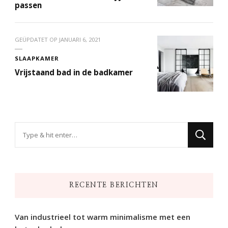
passen
GEÜPDATET OP
JANUARI 6, 2021
SLAAPKAMER
Vrijstaand bad in de badkamer
Op
zoek
naar
iets?
RECENTE BERICHTEN
Van industrieel tot warm minimalisme met een