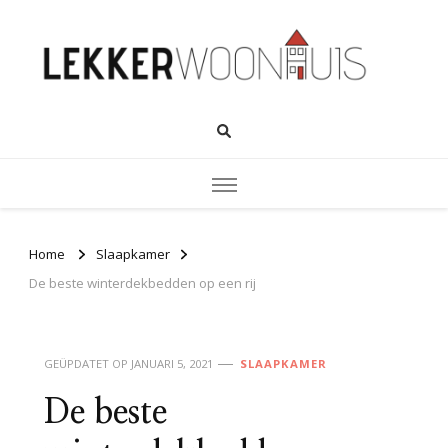
Home
Slaapkamer
De beste winterdekbedden op een rij
GEÜPDATET OP
JANUARI 5, 2021
SLAAPKAMER
De beste