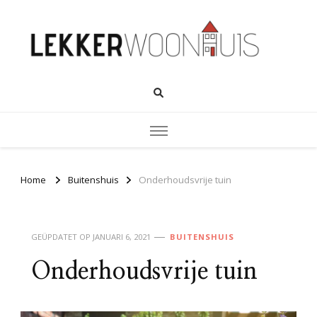
Home
Buitenshuis
Onderhoudsvrije tuin
GEÜPDATET OP
JANUARI 6, 2021
BUITENSHUIS
Onderhoudsvrije tuin