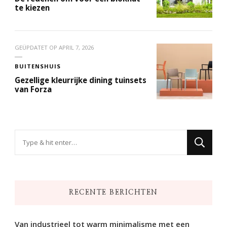
te kiezen
GEÜPDATET OP
APRIL 7, 2026
BUITENSHUIS
Gezellige kleurrijke dining tuinsets
van Forza
Op
zoek
naar
iets?
RECENTE BERICHTEN
Van industrieel tot warm minimalisme met een