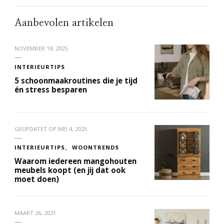
Aanbevolen artikelen
NOVEMBER 18, 2025
INTERIEURTIPS
5 schoonmaakroutines die je tijd
én stress besparen
GEÜPDATET OP
MEI 4, 2025
INTERIEURTIPS
WOONTRENDS
Waarom iedereen mangohouten
meubels koopt (en jij dat ook
moet doen)
MAART 26, 2021