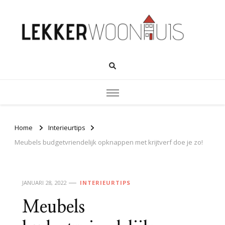
Home
Interieurtips
Meubels budgetvriendelijk opknappen met krijtverf doe je zo!
JANUARI 28, 2022
INTERIEURTIPS
Meubels