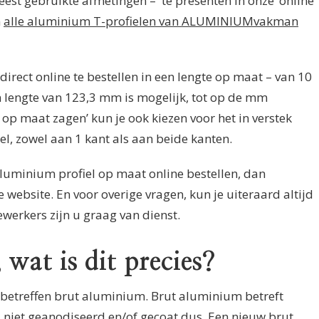
eest gebruikte afmetingen – te presenten in onze ‘online
n
alle aluminium T-profielen van ALUMINIUMvakman
 direct online te bestellen in een lengte op maat – van 10
n lengte van 123,3 mm is mogelijk, tot op de mm
op maat zagen’ kun je ook kiezen voor het in verstek
l, zowel aan 1 kant als aan beide kanten.
 aluminium profiel op maat online bestellen, dan
 website. En voor overige vragen, kun je uiteraard altijd
werkers zijn u graag van dienst.
wat is dit precies?
 betreffen brut aluminium. Brut aluminium betreft
niet geanodiseerd en/of gecoat dus. Een nieuw brut