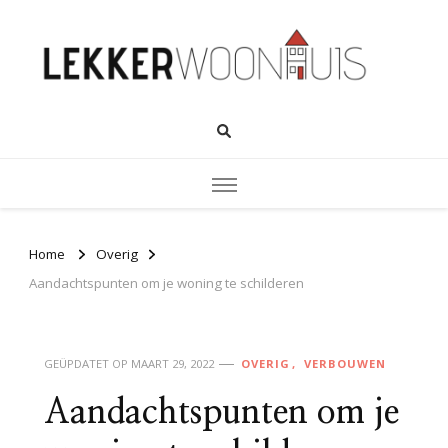
Home
Overig
Aandachtspunten om je woning te schilderen
GEÜPDATET OP
MAART 29, 2022
OVERIG
VERBOUWEN
Aandachtspunten om je