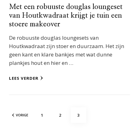
Met een robuuste douglas loungeset
van Houtkwadraat krijgt je tuin een
stoere makeover
De robuuste douglas loungesets van
Houtkwadraat zijn stoer en duurzaam. Het zijn
geen kant en klare bankjes met wat dunne
plankjes hout en hier en …
LEES VERDER
Berichten
PAGINA
PAGINA
PAGINA
1
2
3
VORIGE
paginering